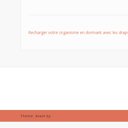
Post
Recharger votre organisme en dormant avec les draps
navigation
Theme: Avant by
Kaira