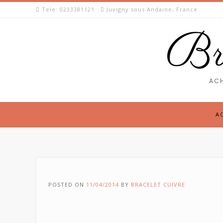
Skip
Tele: 0233381121
Juvigny sous Andaine, France
to
content
Bra
ACH
A
POSTED ON
11/04/2014
BY
BRACELET CUIVRE