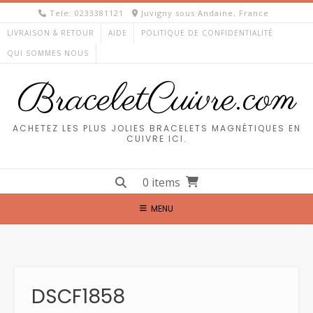
Skip
Tele: 0233381121
Juvigny sous Andaine, France
to
LIVRAISON & RETOUR
AIDE
POLITIQUE DE CONFIDENTIALITÉ
content
QUI SOMMES NOUS
BraceletCuivre.com
ACHETEZ LES PLUS JOLIES BRACELETS MAGNÉTIQUES EN
CUIVRE ICI.
0 items
MENU
DSCF1858