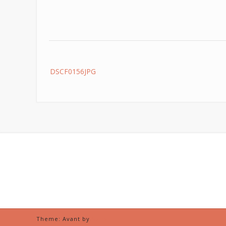
Post
DSCF0156JPG
navigation
Theme: Avant by
Kaira