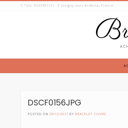
Skip
Tele: 0233381121
Juvigny sous Andaine, France
to
content
Bra
ACH
A
DSCF0156JPG
POSTED ON
29/12/2017
BY
BRACELET CUIVRE