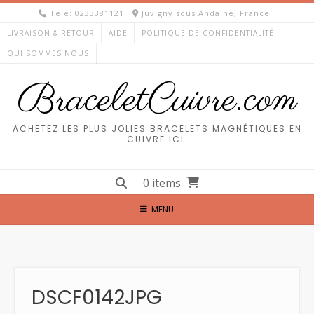
Skip
Tele: 0233381121
Juvigny sous Andaine, France
to
LIVRAISON & RETOUR
AIDE
POLITIQUE DE CONFIDENTIALITÉ
content
QUI SOMMES NOUS
BraceletCuivre.com
ACHETEZ LES PLUS JOLIES BRACELETS MAGNÉTIQUES EN
CUIVRE ICI.
0 items
MENU
DSCF0142JPG