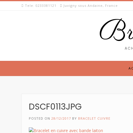
Skip
Tele: 0233381121
Juvigny sous Andaine, France
to
content
Bra
ACH
A
DSCF0113JPG
POSTED ON
28/12/2017
BY
BRACELET CUIVRE