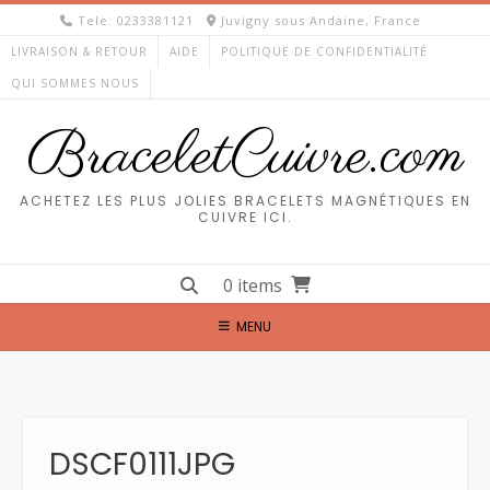
Skip
Tele: 0233381121
Juvigny sous Andaine, France
to
LIVRAISON & RETOUR
AIDE
POLITIQUE DE CONFIDENTIALITÉ
content
QUI SOMMES NOUS
BraceletCuivre.com
ACHETEZ LES PLUS JOLIES BRACELETS MAGNÉTIQUES EN
CUIVRE ICI.
0 items
MENU
DSCF0111JPG