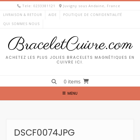
Skip
Tele: 0233381121
Juvigny sous Andaine, France
to
LIVRAISON & RETOUR
AIDE
POLITIQUE DE CONFIDENTIALITÉ
content
QUI SOMMES NOUS
BraceletCuivre.com
ACHETEZ LES PLUS JOLIES BRACELETS MAGNÉTIQUES EN
CUIVRE ICI.
0 items
MENU
DSCF0074JPG