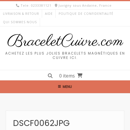
Skip
Tele: 0233381121
Juvigny sous Andaine, France
to
LIVRAISON & RETOUR
AIDE
POLITIQUE DE CONFIDENTIALITÉ
content
QUI SOMMES NOUS
BraceletCuivre.com
ACHETEZ LES PLUS JOLIES BRACELETS MAGNÉTIQUES EN
CUIVRE ICI.
0 items
MENU
DSCF0062JPG