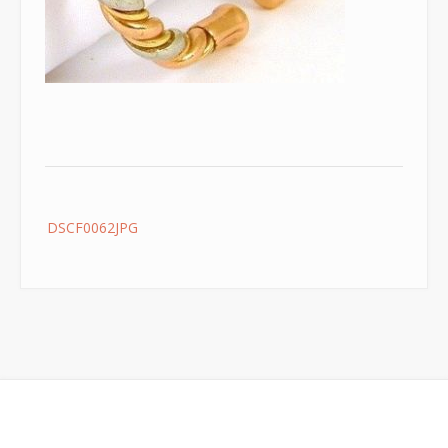
Post
DSCF0062JPG
navigation