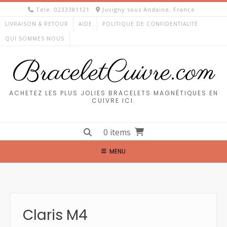
Skip
Tele: 0233381121
Juvigny sous Andaine, France
to
LIVRAISON & RETOUR
AIDE
POLITIQUE DE CONFIDENTIALITÉ
content
QUI SOMMES NOUS
BraceletCuivre.com
ACHETEZ LES PLUS JOLIES BRACELETS MAGNÉTIQUES EN
CUIVRE ICI.
0 items
MENU
Claris M4