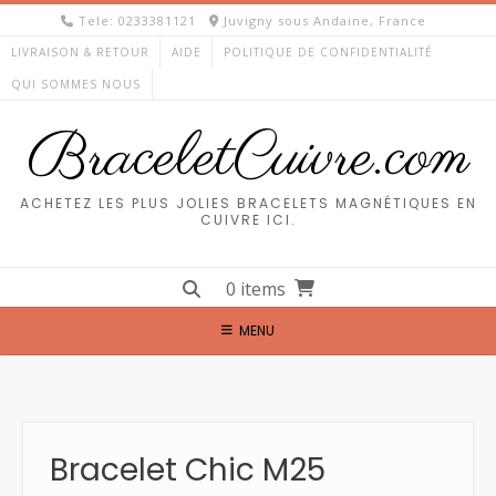
Skip
Tele: 0233381121
Juvigny sous Andaine, France
to
LIVRAISON & RETOUR
AIDE
POLITIQUE DE CONFIDENTIALITÉ
content
QUI SOMMES NOUS
BraceletCuivre.com
ACHETEZ LES PLUS JOLIES BRACELETS MAGNÉTIQUES EN
CUIVRE ICI.
0 items
MENU
Bracelet Chic M25