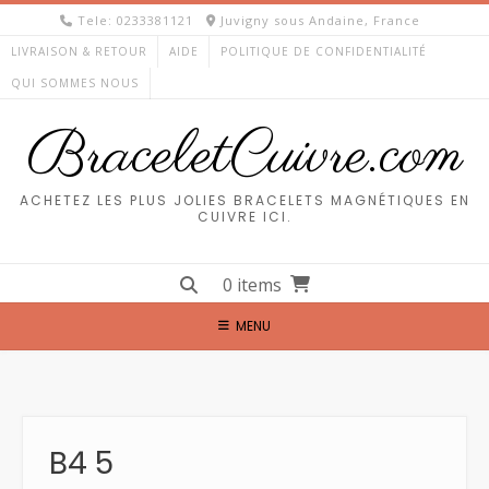
Skip
Tele: 0233381121
Juvigny sous Andaine, France
to
LIVRAISON & RETOUR
AIDE
POLITIQUE DE CONFIDENTIALITÉ
content
QUI SOMMES NOUS
BraceletCuivre.com
ACHETEZ LES PLUS JOLIES BRACELETS MAGNÉTIQUES EN
CUIVRE ICI.
0 items
MENU
B4 5