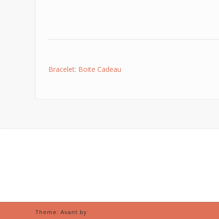
Post
Bracelet: Boite Cadeau
navigation
Theme: Avant by
Kaira