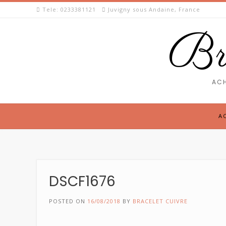
Skip
Tele: 0233381121
Juvigny sous Andaine, France
to
content
Bra
ACH
A
DSCF1676
POSTED ON
16/08/2018
BY
BRACELET CUIVRE