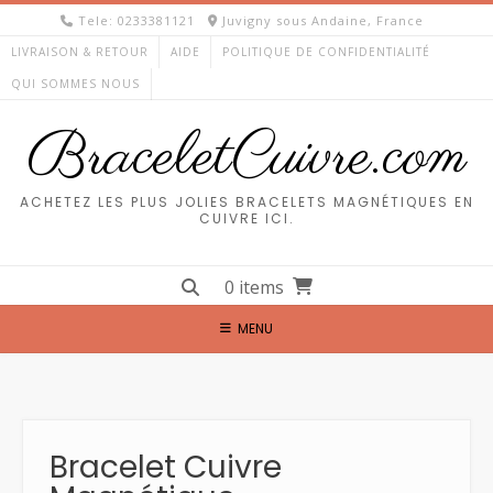
Skip
Tele: 0233381121
Juvigny sous Andaine, France
to
LIVRAISON & RETOUR
AIDE
POLITIQUE DE CONFIDENTIALITÉ
content
QUI SOMMES NOUS
BraceletCuivre.com
ACHETEZ LES PLUS JOLIES BRACELETS MAGNÉTIQUES EN
CUIVRE ICI.
0 items
MENU
Bracelet Cuivre