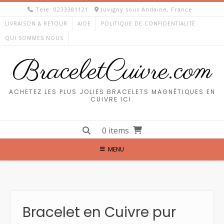
Skip
Tele: 0233381121
Juvigny sous Andaine, France
to
LIVRAISON & RETOUR
AIDE
POLITIQUE DE CONFIDENTIALITÉ
content
QUI SOMMES NOUS
BraceletCuivre.com
ACHETEZ LES PLUS JOLIES BRACELETS MAGNÉTIQUES EN
CUIVRE ICI.
0 items
MENU
Bracelet en Cuivre pur