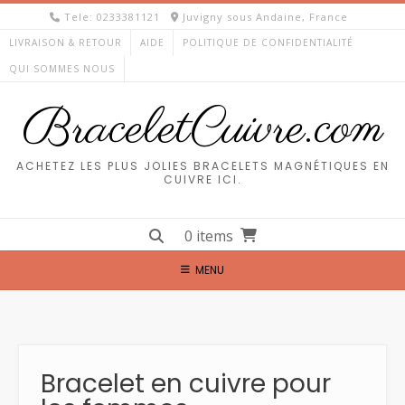
Skip
Tele: 0233381121
Juvigny sous Andaine, France
to
LIVRAISON & RETOUR
AIDE
POLITIQUE DE CONFIDENTIALITÉ
content
QUI SOMMES NOUS
BraceletCuivre.com
ACHETEZ LES PLUS JOLIES BRACELETS MAGNÉTIQUES EN
CUIVRE ICI.
0 items
MENU
Bracelet en cuivre pour