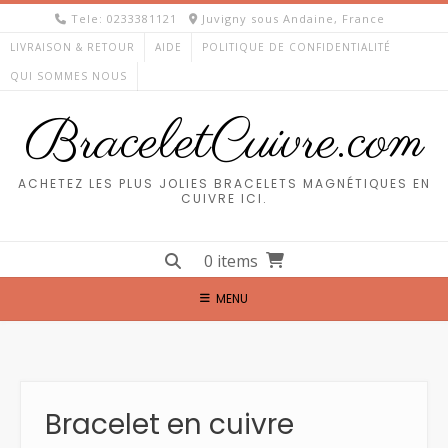
Skip
Tele: 0233381121
Juvigny sous Andaine, France
to
LIVRAISON & RETOUR
AIDE
POLITIQUE DE CONFIDENTIALITÉ
content
QUI SOMMES NOUS
BraceletCuivre.com
ACHETEZ LES PLUS JOLIES BRACELETS MAGNÉTIQUES EN
CUIVRE ICI.
0 items
MENU
Bracelet en cuivre