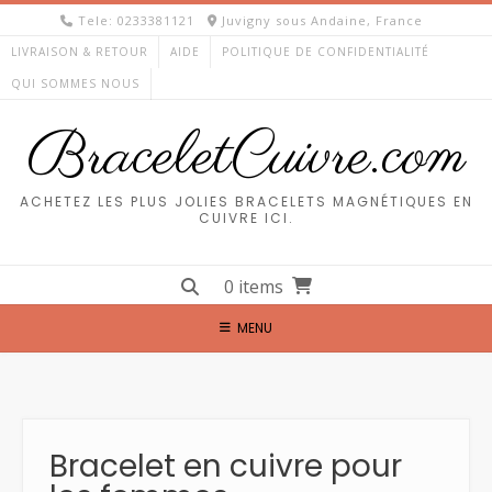
Skip
Tele: 0233381121
Juvigny sous Andaine, France
to
LIVRAISON & RETOUR
AIDE
POLITIQUE DE CONFIDENTIALITÉ
content
QUI SOMMES NOUS
BraceletCuivre.com
ACHETEZ LES PLUS JOLIES BRACELETS MAGNÉTIQUES EN
CUIVRE ICI.
0 items
MENU
Bracelet en cuivre pour