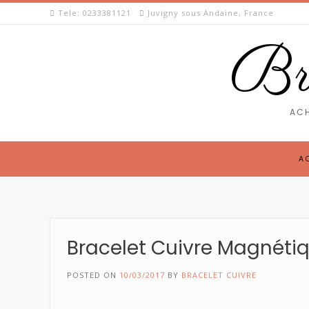
Skip
Tele: 0233381121
Juvigny sous Andaine, France
to
content
Bra
ACH
A
Bracelet Cuivre Magnéti
POSTED ON
10/03/2017
BY
BRACELET CUIVRE