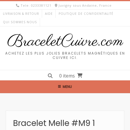
Skip
Tele: 0233381121
Juvigny sous Andaine, France
to
LIVRAISON & RETOUR
AIDE
POLITIQUE DE CONFIDENTIALITÉ
content
QUI SOMMES NOUS
BraceletCuivre.com
ACHETEZ LES PLUS JOLIES BRACELETS MAGNÉTIQUES EN
CUIVRE ICI.
0 items
MENU
Bracelet Melle #M9 1