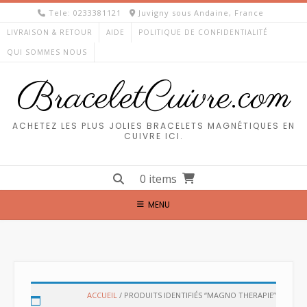
Skip
Tele: 0233381121
Juvigny sous Andaine, France
to
LIVRAISON & RETOUR
AIDE
POLITIQUE DE CONFIDENTIALITÉ
content
QUI SOMMES NOUS
BraceletCuivre.com
ACHETEZ LES PLUS JOLIES BRACELETS MAGNÉTIQUES EN
CUIVRE ICI.
0 items
MENU
ACCUEIL
/ PRODUITS IDENTIFIÉS “MAGNO THERAPIE”