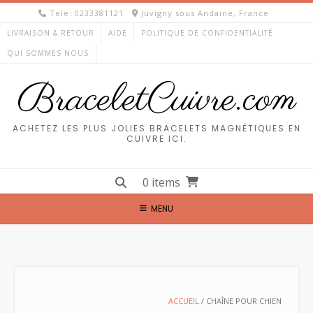
Skip
Tele: 0233381121
Juvigny sous Andaine, France
to
LIVRAISON & RETOUR
AIDE
POLITIQUE DE CONFIDENTIALITÉ
content
QUI SOMMES NOUS
BraceletCuivre.com
ACHETEZ LES PLUS JOLIES BRACELETS MAGNÉTIQUES EN
CUIVRE ICI.
0 items
MENU
ACCUEIL
/ CHAÎNE POUR CHIEN