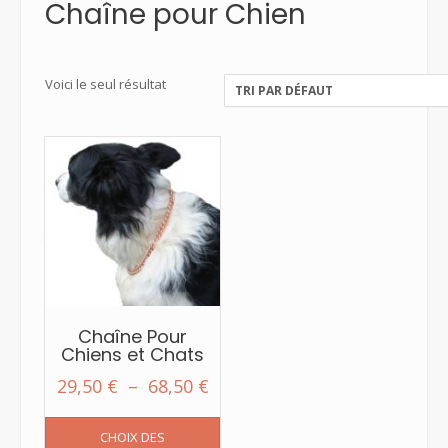
Chaîne pour Chien
Voici le seul résultat
Chaîne Pour
Chiens et Chats
Plage
29,50
€
–
68,50
€
de
Ce
CHOIX DES
prix :
produit