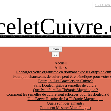
LIVRAISON
celetCuivre
TEZ LES PLUS JOLIES BRACELETS MAGNÉTIQUES EN CUIVRE
menu
Accueil
Articles
Recharger votre organisme en dormant avec les draps de cui
Pourquoi chaussettes de cuivre peut être bénéfique pour votre 
Pourquoi Les Bracelets en Cuivre?
Sans Douleur grâce a semelles de cuivre!
Que Peut faire La Thérapie Magnétique ?
Comment les semelles de cuivre sont efficaces pour les douleurs d’
Une Brève Histoire de La Thérapie Magnétique:
Quels sont des aimants?
Comment Mesurer Votre Poignet