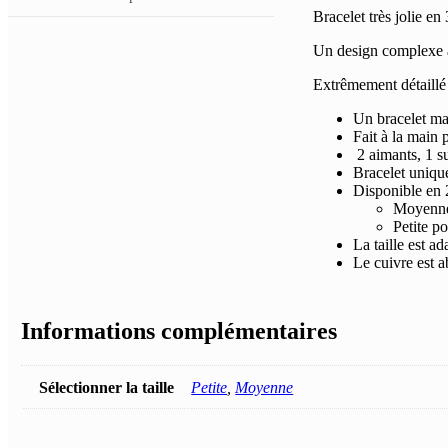
Bracelet très jolie en
Un design complexe a
Extrêmement détaillé 
Un bracelet ma
Fait à la main p
2 aimants, 1 s
Bracelet uniqu
Disponible en 2
Moyenne 
Petite p
La taille est a
Le cuivre est a
Informations complémentaires
Sélectionner la taille
Petite
,
Moyenne