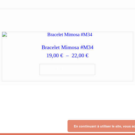
Bracelet Mimosa #M34
Plage
19,00
€
–
22,00
€
de
Ce
prix :
produit
CHOIX DES OPTIONS
19,00 €
a
à
plusieurs
variations.
22,00 €
Les
options
peuvent
être
choisies
sur
la
En continuant à utiliser le site, vous a
page
du