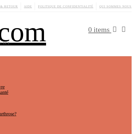
 & RETOUR
AIDE
POLITIQUE DE CONFIDENTIALITÉ
QUI SOMMES NOUS
.com
0 items
 ICI.
vre
santé
arthrose?