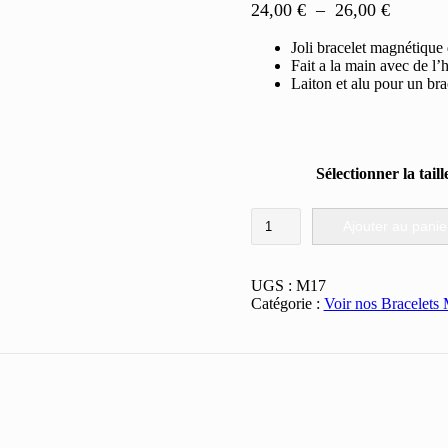
Plage
24,00
€
–
26,00
€
de
Joli bracelet magnétique d
prix :
Fait a la main avec de l’h
24,00 €
Laiton et alu pour un brac
à
26,00 €
Sélectionner la taill
quantité
Ajouter au panie
de
Bracelet
Cuivre
UGS :
M17
Magnétique
Catégorie :
Voir nos Bracelets
#
M17