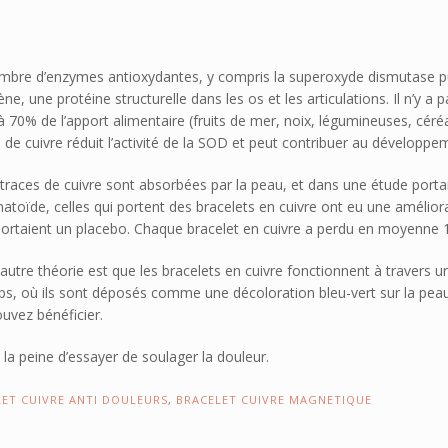
 nombre d’enzymes antioxydantes, y compris la superoxyde dismutase p
e, une protéine structurelle dans les os et les articulations. Il n’y a
 70% de l’apport alimentaire (fruits de mer, noix, légumineuses, céré
e de cuivre réduit l’activité de la SOD et peut contribuer au développ
traces de cuivre sont absorbées par la peau, et dans une étude porta
atoïde, celles qui portent des bracelets en cuivre ont eu une améliorat
portaient un placebo. Chaque bracelet en cuivre a perdu en moyenne 1
autre théorie est que les bracelets en cuivre fonctionnent à travers
orps, où ils sont déposés comme une décoloration bleu-vert sur la peau
ouvez bénéficier.
la peine d’essayer de soulager la douleur.
ET CUIVRE ANTI DOULEURS
,
BRACELET CUIVRE MAGNETIQUE