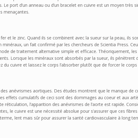
es. Le port d’un anneau ou d’un bracelet en cuivre est un moyen très s
es menaçantes.
fer et le zinc. Quand ils se combinent avec la sueur sur la peau, ils s
n minéraux, un fait confirmé par les chercheurs de Scientia Press. C
hode de traitement alternative simple et efficace. Théoriquement, les
nts. Lorsque les minéraux sont absorbés par la sueur, ils pénètrent d
z du cuivre et laissez le corps l’absorber plutôt que de forcer le corps 
r des anévrismes aortiques. Des études montrent que le manque de cui
es effets cumulatifs de ceci sont des dommages au coeur et aux artères
tte réticulation, l’apparition des anévrismes de l’aorte est rapide. Cons
tes, le cuivre est une nécessité absolue pour s’assurer que ces fibres
 terme, lent mais sûr pour assurer la santé cardiovasculaire à long te