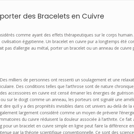
porter des Bracelets en Cuivre
nsidérés comme ayant des effets thérapeutiques sur le corps humain. Il
 la civilisation égyptienne. Un bracelet en cuivre pur a longtemps été 
’y ait pas d’allergie au métal, porter un bracelet ou un anneau de cuivre
 Des milliers de personnes ont ressenti un soulagement et une relaxati
iculaire. Des conditions telles que l’arthrose sont de nature chronique
des accessoires en cuivre est censé émaner les énergies de guérison 
u sur le doigt comme un anneau, les porteurs ont signalé une amélio
t dire qu’il y a des propriétés invisibles dans cet univers au-delà de l
 également largement considéré comme un moyen de prévenir l’énergie
ammatoires du cuivre réduisent la douleur associée à l’arthrite. Ce fai
g pour un bracelet en cuivre simple en ligne peut faire la différence 
utenue par la théorie scientifique conventionnelle. Ce sont des science