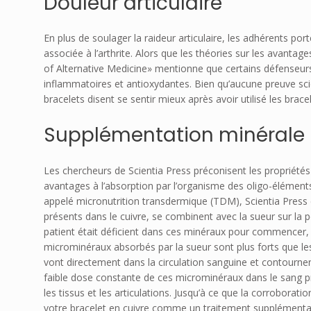
Douleur articulaire
En plus de soulager la raideur articulaire, les adhérents por
associée à l’arthrite. Alors que les théories sur les avantag
of Alternative Medicine» mentionne que certains défenseurs
inflammatoires et antioxydantes. Bien qu’aucune preuve scie
bracelets disent se sentir mieux après avoir utilisé les brace
Supplémentation minérale
Les chercheurs de Scientia Press préconisent les propriétés 
avantages à l’absorption par l’organisme des oligo-élément
appelé micronutrition transdermique (TDM), Scientia Press 
présents dans le cuivre, se combinent avec la sueur sur la p
patient était déficient dans ces minéraux pour commencer, i
microminéraux absorbés par la sueur sont plus forts que le
vont directement dans la circulation sanguine et contournent
faible dose constante de ces microminéraux dans le sang 
les tissus et les articulations. Jusqu’à ce que la corroborati
votre bracelet en cuivre comme un traitement supplémentaire