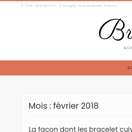
Skip
Tele: 0233381121
Juvigny sous Andaine, France
to
content
Bra
ACH
A
Mois :
février 2018
La façon dont les bracelet cuiv